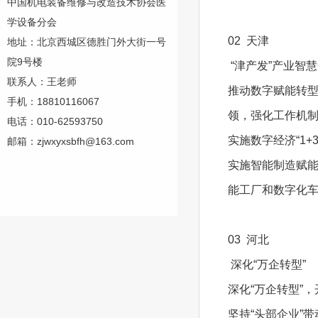
中国机电装备维修与改造技术协会医
学设备分会
02 天津
地址：北京西城区德胜门外大街一号
院9号楼
“津产发”产业智
联系人：王老师
推动数字赋能转
手机：18810116067
领，强化工作机
电话：010-62593750
实施数字经济“1
邮箱：zjwxyxsbfh@163.com
实施智能制造赋能
能工厂和数字化
03 河北
深化“万企转型”
深化“万企转型”，
坚持“头部企业”