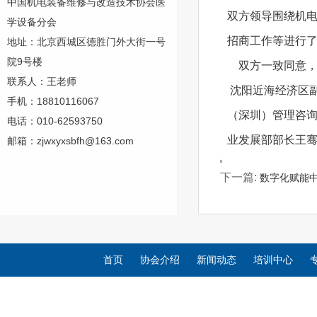
中国机电装备维修与改造技术协会医
双方领导围绕机
学设备分会
招商工作等进行
地址：北京西城区德胜门外大街一号
院9号楼
双方一致同意，
联系人：王老师
沈阳近海经济区
手机：18810116067
（深圳）管理咨询
电话：010-62593750
业发展部部长王
邮箱：zjwxyxsbfh@163.com
0
下一篇:
数字化赋能中
首页
协会介绍
新闻动态
培训中心