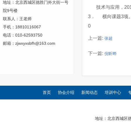
地址：北京西城区德胜门外大街一号
技术与应用，2019
院9号楼
3
．
横向课题3项
联系人：王老师
0
手机：18810116067
电话：010-62593750
上一篇:
张超
邮箱：zjwxyxsbfh@163.com
下一篇:
倪昕晔
首页
协会介绍
新闻动态
培训中心
地址：北京西城区德胜