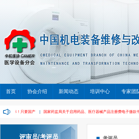
首页
协会介绍
新闻动态
培训中心
专家团
大单，废标！只要国产
|
国家药监局关于启用药品、医疗器械产品注册费电子缴款书的通
评审员/考评员
考评员