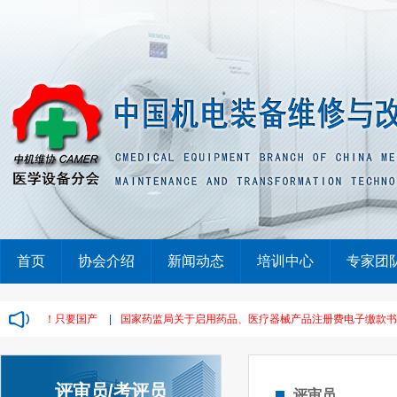
首页
协会介绍
新闻动态
培训中心
专家团
单，废标！只要国产
|
国家药监局关于启用药品、医疗器械产品注册费电子缴款书的通告
评审员/考评员
评审员